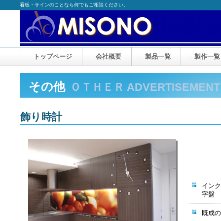
看板・サインのことなら何でもご相談ください。
トップページ
会社概要
製品一覧
製作一覧
その他
ＯＴＨＥＲ ADVERTISEMENT
飾り時計
インク
字盤
既成の